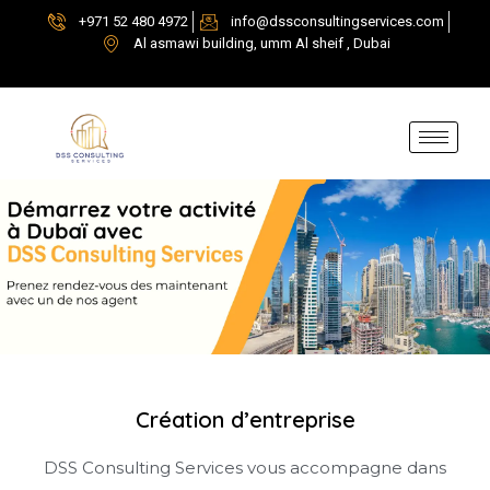
+971 52 480 4972
info@dssconsultingservices.com
Al asmawi building, umm Al sheif , Dubai
Création d’entreprise
DSS Consulting Services vous accompagne dans